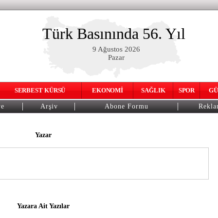
Türk Basınında 56. Yıl
9 Ağustos 2026
Pazar
SERBEST KÜRSÜ
EKONOMİ
SAĞLIK
SPOR
GÜ
ye
Arşiv
Abone Formu
Rekl
Yazar
Yazara Ait Yazılar