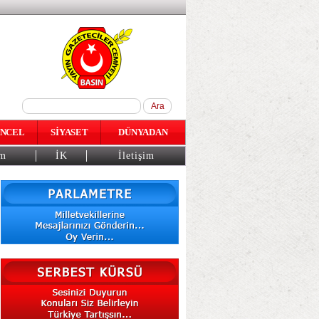
NCEL
SİYASET
DÜNYADAN
am
İK
İletişim