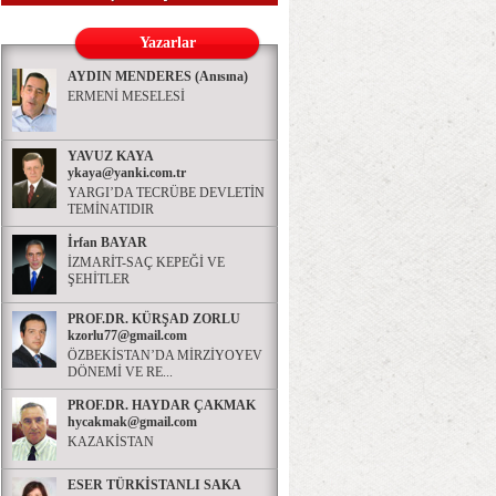
Yazarlar
AYDIN MENDERES (Anısına)
ERMENİ MESELESİ
YAVUZ KAYA
ykaya@yanki.com.tr
YARGI’DA TECRÜBE DEVLETİN
TEMİNATIDIR
İrfan BAYAR
İZMARİT-SAÇ KEPEĞİ VE
ŞEHİTLER
PROF.DR. KÜRŞAD ZORLU
kzorlu77@gmail.com
ÖZBEKİSTAN’DA MİRZİYOYEV
DÖNEMİ VE RE...
PROF.DR. HAYDAR ÇAKMAK
hycakmak@gmail.com
KAZAKİSTAN
ESER TÜRKİSTANLI SAKA