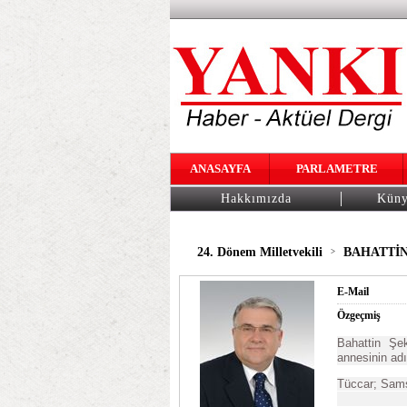
ANASAYFA
PARLAMETRE
Hakkımızda
Kün
24. Dönem Milletvekili
BAHATTİN
>
E-Mail
Özgeçmiş
Bahattin Şe
annesinin adı 
Tüccar; Sams