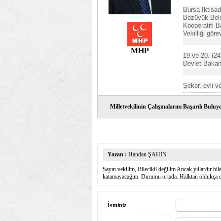
Bursa İktisadi
Bozüyük Bele
Kooperatifi B
Vekilliği gör
MHP
19 ve 20. (24
Devlet Bakan
Şeker, evli v
Milletvekilinin Çalışmalarını Başarılı Bul
Yazan :
Handan ŞAHİN
Sayın vekilim, Bilecikli değilim Ancak yıllardır 
katamayacağım. Durumu ortada. Halktan oldukça oy 
İsminiz