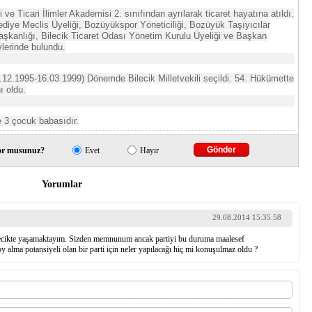
 ve Ticari İlimler Akademisi 2. sınıfından ayrılarak ticaret hayatına atıldı.
diye Meclis Üyeliği, Bozüyükspor Yöneticiliği, Bozüyük Taşıyıcılar
aşkanlığı, Bilecik Ticaret Odası Yönetim Kurulu Üyeliği ve Başkan
evlerinde bulundu.
.12.1995-16.03.1999) Dönemde Bilecik Milletvekili seçildi. 54. Hükümette
ı oldu.
e 3 çocuk babasıdır.
uyor musunuz?
Evet
Hayır
Yorumlar
29.08.2014 15:35:58
bilecikte yaşamaktayım. Sizden memnunum ancak partiyi bu duruma maalesef
alma potansiyeli olan bir parti için neler yapılacağı hiç mi konuşulmaz oldu ?