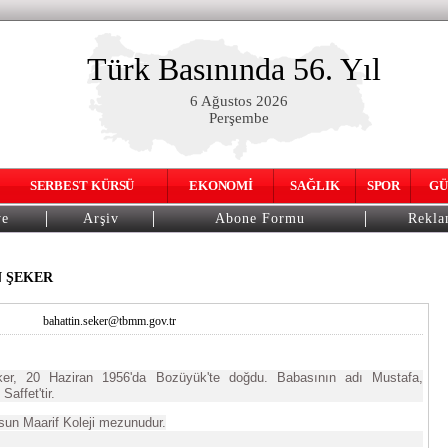
Türk Basınında 56. Yıl
6 Ağustos 2026
Perşembe
SERBEST KÜRSÜ
EKONOMİ
SAĞLIK
SPOR
GÜ
ye
Arşiv
Abone Formu
Rekl
 ŞEKER
bahattin.seker@tbmm.gov.tr
ker, 20 Haziran 1956'da Bozüyük'te doğdu. Babasının adı Mustafa,
Saffet'tir.
un Maarif Koleji mezunudur.