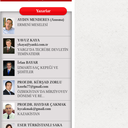
Yazarlar
AYDIN MENDERES (Anısına)
ERMENİ MESELESİ
YAVUZ KAYA
ykaya@yanki.com.tr
YARGI’DA TECRÜBE DEVLETİN
TEMİNATIDIR
İrfan BAYAR
İZMARİT-SAÇ KEPEĞİ VE
ŞEHİTLER
PROF.DR. KÜRŞAD ZORLU
kzorlu77@gmail.com
ÖZBEKİSTAN’DA MİRZİYOYEV
DÖNEMİ VE RE...
PROF.DR. HAYDAR ÇAKMAK
hycakmak@gmail.com
KAZAKİSTAN
ESER TÜRKİSTANLI SAKA