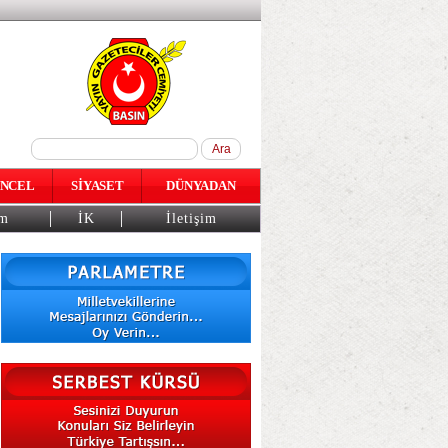
NCEL
SİYASET
DÜNYADAN
am
İK
İletişim