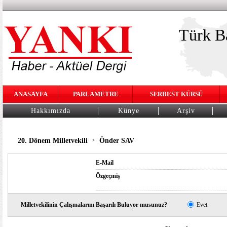
Türk Ba
ANASAYFA
PARLAMETRE
SERBEST KÜRSÜ
Hakkımızda
Künye
Arşiv
20. Dönem Milletvekili
Önder SAV
>
E-Mail
Özgeçmiş
Milletvekilinin Çalışmalarını Başarılı Buluyor musunuz?
Evet