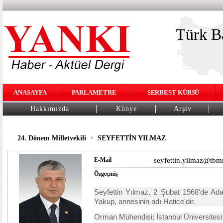
Türk Ba
ANASAYFA
PARLAMETRE
SERBEST KÜRSÜ
Hakkımızda
Künye
Arşiv
24. Dönem Milletvekili
SEYFETTİN YILMAZ
>
E-Mail
seyfettin.yilmaz@tbm
Özgeçmiş
Seyfettin Yılmaz, 2 Şubat 1968'de Ad
Yakup, annesinin adı Hatice'dir.
Orman Mühendisi; İstanbul Üniversitesi 