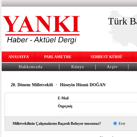
Türk Ba
ANASAYFA
PARLAMETRE
SERBEST KÜRSÜ
Hakkımızda
Künye
Arşiv
20. Dönem Milletvekili
Hüseyin Hüsnü DOĞAN
>
E-Mail
Özgeçmiş
Milletvekilinin Çalışmalarını Başarılı Buluyor musunuz?
Evet