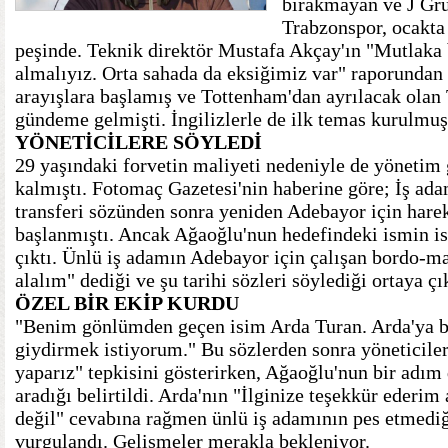
bırakmayan ve J Grub
Trabzonspor, ocakta 
peşinde. Teknik direktör Mustafa Akçay'ın "Mutlaka b
almalıyız. Orta sahada da eksiğimiz var" raporundan
arayışlara başlamış ve Tottenham'dan ayrılacak olan
gündeme gelmişti. İngilizlerle de ilk temas kurulmuş
YÖNETİCİLERE SÖYLEDİ
29 yaşındaki forvetin maliyeti nedeniyle de yönetim
kalmıştı. Fotomaç Gazetesi'nin haberine göre; İş ada
transferi sözünden sonra yeniden Adebayor için hare
başlanmıştı. Ancak Ağaoğlu'nun hedefindeki ismin i
çıktı. Ünlü iş adamın Adebayor için çalışan bordo-m
alalım" dediği ve şu tarihi sözleri söylediği ortaya çık
ÖZEL BİR EKİP KURDU
"Benim gönlümden geçen isim Arda Turan. Arda'ya 
giydirmek istiyorum." Bu sözlerden sonra yöneticiler 
yaparız" tepkisini gösterirken, Ağaoğlu'nun bir adım 
aradığı belirtildi. Arda'nın "İlginize teşekkür ederim
değil" cevabına rağmen ünlü iş adamının pes etmediğ
vurgulandı. Gelişmeler merakla bekleniyor.