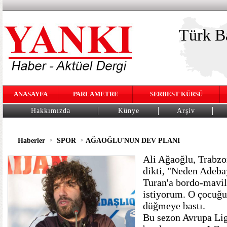
Türk Ba
ANASAYFA
PARLAMETRE
SERBEST KÜRSÜ
Hakkımızda
Künye
Arşiv
Haberler
SPOR
AĞAOĞLU'NUN DEV PLANI
>
>
Ali Ağaoğlu, Trabzo
dikti, "Neden Adeba
Turan'a bordo-mavil
istiyorum. O çocuğu
düğmeye bastı.
Bu sezon Avrupa Lig