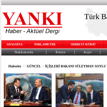
Türk Ba
ANASAYFA
PARLAMETRE
SERBEST KÜRSÜ
Hakkımızda
Künye
Arşiv
Haberler
GÜNCEL
İÇİŞLERİ BAKANI SÜLEYMAN SOYLU
>
>