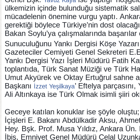
Yavuz Kaya
ülkemizin içinde bulunduğu sistematik sald
mücadelenin önemine vurgu yaptı. Ankara
gerektiği böylece Türkiye’nin dost olacağı
Bakan Soylu’ya çalışmalarında başarılar d
Sunuculuğunu Yankı Dergisi Köşe Yazarı
Gazeteciler Cemiyeti Genel Sekreteri E
Yankı Dergisi Yazı İşleri Müdürü Fatih Ka
toplantıda, Türk Sanat Müziği ve Türk Hal
Umut Akyürek ve Oktay Ertuğrul sahne a
Başkanı
’ Eftelya parçasını
İzzet Yeşilkaya
Ali Altınkaya ise Türk Olmak isimli şiiri o
Geceye katılan konuklar ise şöyle oluştu;
İçişleri E. Bakanı Abdülkadir Aksu, Ahmet
Hey. Bşk. Prof. Musa Yıldız, Ankara Ün. 
İbiş, Emniyet Genel Müdürü Celal Uzunka