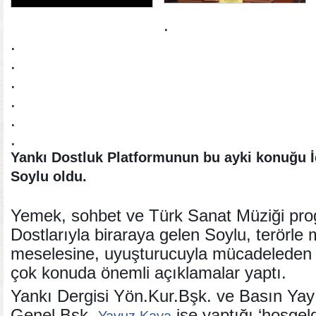
.
.
.
.
.
.
.
Yankı Dostluk Platformunun bu ayki konuğu İ
Soylu oldu.
Yemek, sohbet ve Türk Sanat Müziği pr
Dostlarıyla biraraya gelen Soylu, terörl
meselesine, uyuşturucuyla mücadeleden t
çok konuda önemli açıklamalar yaptı.
Yankı Dergisi Yön.Kur.Bşk. ve Basın Yay
Genel Bşk.
ise yaptığı ‘hoşgel