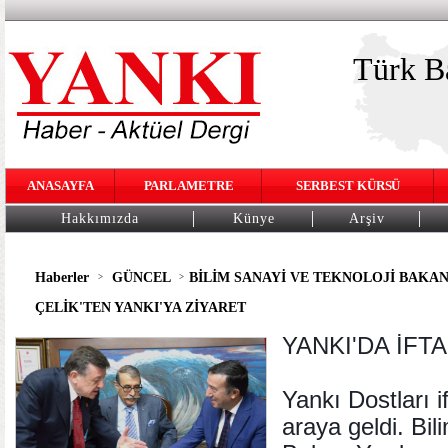
Türk Ba
ANASAYFA
PARLAMETRE
SERBEST KÜRSÜ
Hakkımızda
Künye
Arşiv
Haberler
GÜNCEL
BİLİM SANAYİ VE TEKNOLOJİ BAKAN
>
>
ÇELİK'TEN YANKI'YA ZİYARET
YANKI'DA İF
Yankı Dostları i
araya geldi. Bil