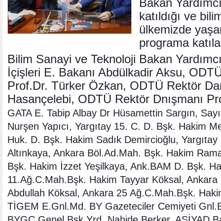
Bakan Yardımcıs
katıldığı ve bil
ülkemizde yaşan
programa katılan
Bilim Sanayi ve Teknoloji Bakan Yardımcı
İçişleri E. Bakanı Abdülkadir Aksu, ODT
Prof.Dr. Türker Özkan, ODTÜ Rektör D
Hasançelebi, ODTÜ Rektör Dnışmanı Pr
GATA E. Tabip Albay Dr Hüsamettin Sargın, Sayı
Nurşen Yapıcı, Yargıtay 15. C. D. Bşk. Hakim M
Huk. D. Bşk. Hakim Sadık Demircioğlu, Yargıtay 
Altınkaya, Ankara Böl.Ad.Mah. Bşk. Hakim Ram
Bşk. Hakim İzzet Yeşilkaya, Ank.BAM D. Bşk. Ha
11.Ağ.C.Mah.Bşk. Hakim Tayyar Köksal, Ankara
Abdullah Köksal, Ankara 25 Ağ.C.Mah.Bşk. Hakim
TİGEM E.Gnl.Md. BY Gazeteciler Cemiyeti Gnl.
BYGC Genel Bşk.Yrd. Nahide Berker, ASİYAD 