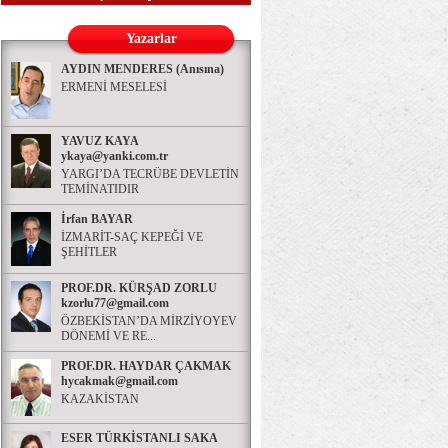
Yazarlar
AYDIN MENDERES (Anısına)
ERMENİ MESELESİ
YAVUZ KAYA
ykaya@yanki.com.tr
YARGI’DA TECRÜBE DEVLETİN
TEMİNATIDIR
İrfan BAYAR
İZMARİT-SAÇ KEPEĞİ VE
ŞEHİTLER
PROF.DR. KÜRŞAD ZORLU
kzorlu77@gmail.com
ÖZBEKİSTAN’DA MİRZİYOYEV
DÖNEMİ VE RE...
PROF.DR. HAYDAR ÇAKMAK
hycakmak@gmail.com
KAZAKİSTAN
ESER TÜRKİSTANLI SAKA