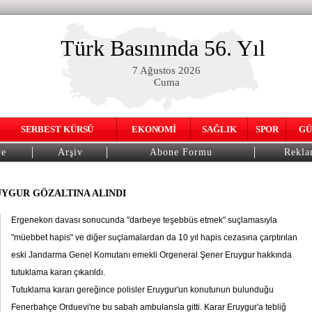
Türk Basınında 56. Yıl
7 Ağustos 2026
Cuma
SERBEST KÜRSÜ
EKONOMİ
SAĞLIK
SPOR
GÜ
ye
Arşiv
Abone Formu
Rekl
UYGUR GÖZALTINA ALINDI
Ergenekon davası sonucunda "darbeye teşebbüs etmek" suçlamasıyla
"müebbet hapis" ve diğer suçlamalardan da 10 yıl hapis cezasına çarptırılan
eski Jandarma Genel Komutanı emekli Orgeneral Şener Eruygur hakkında
tutuklama kararı çıkarıldı.
Tutuklama kararı gereğince polisler Eruygur'un konutunun bulunduğu
Fenerbahçe Orduevi'ne bu sabah ambulansla gitti. Karar Eruygur'a tebliğ