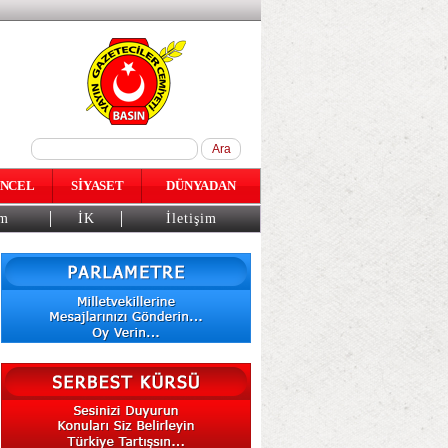
NCEL
SİYASET
DÜNYADAN
am
İK
İletişim