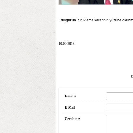
Eruygur'un tutuklama kararının yüzüne okunm
10.09.2013
B
İsminiz
E-Mail
Cevabınız