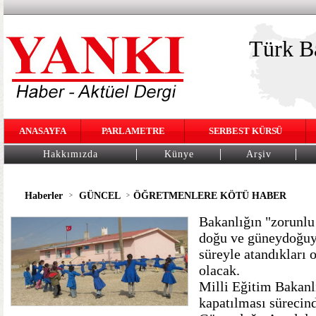
Türk Ba
ANASAYFA
PARLAMETRE
SERBEST KÜRSÜ
Hakkımızda
Künye
Arşiv
Haberler
GÜNCEL
ÖĞRETMENLERE KÖTÜ HABER
>
>
Bakanlığın "zorunlu
doğu ve güneydoğuya
süreyle atandıkları
olacak.
Milli Eğitim Bakanl
kapatılması sürecin