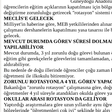
Güneydoğu Anadolu 
öğrencilerin eğitim açıklarının kapatılması için bölge
değiştirme zorunluluğu getirecek "rotasyon" sistemi ü
MECLİS'E GELECEK
Milliyet'in haberine göre, MEB yetkililerinden alınan
çalışması dershanelerin kapatılması yasa tasarısı il
gelecek.
MEVCUT DURUMDA GÖREV SÜRESİ DOLMA
YAPILABİLİYOR
Mevcut durumda, 3 yıl zorunlu doğu görevi bulunan öğ
eğitim gibi gerekçelerle görevlerini tamamlamadan, a
aldırabiliyor.
Bu nedenle de doğu illerinde öğrenciler çoğu zaman k
öğretmeni ile ilkokulu bitiremiyor.
ZORUNLU ROTASYONLA 4 YIL GÖREV YAP
Bakanlığın "zorunlu rotasyon" çalışmasına göre, do
öğretmenler 4 yıl süreyle atandıkları okulda görev 
OKULLAR ARASI ROTASYON DA GELİYOR
Yaptırdığı araştırmalara göre uzun yıllardır aynı öğr
bölgelerinde "öğretmenleri çok iyi" şeklinde bir algı