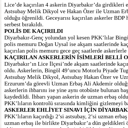
Lice’de kaçırılan 4 askerin Diyarbakır’da girdikleri 
Astsubay Melik Dikyol ve Hakan Özer ile Uzman Erb
olduğu öğrenildi. Geceyarısı kaçırılan askerler BDP 
serbest bırakıldı.
POLİS DE
KAÇIRILDI
Diyarbakır-Genç yolundan yol kesen PKK’lılar Bing
polis memuru Doğan Uysal ise akşam saatlerinde kaçı
kaçırılan polis memuru gece geç saatlerde askerlerle b
KAÇIRILAN ASKERLERİN İSİMLERİ
BELLİ 
Diyarbakır’ın Lice İlçesi’nde akşam saatlerinde kaçırı
oldu. Askerlerin, Bingöl 49’uncu Motorlu Piyade Tu
Astsubay Melik Dikyol, Astsubay Hakan Özer ve Uzm
Erzurum’da görevli Uzman Erbaş Ali Akdemir olduğu 
askerlerin ihbarını ise yine aynı otobüste bulunan baş
kaydedildi. İhbarı yapan askerin de uzman erbaş old
PKK’lıların kontrolü sırasında kimliğini gizlemeyi b
ASKERLER
EHLİYET SINAVI
İÇİN DİYARBA
PKK’lıların kaçırdığı 2’si astsubay, 2’si uzman erbaş
uzman erbaş ile birlikte Diyarbakır’a dün geldikleri 