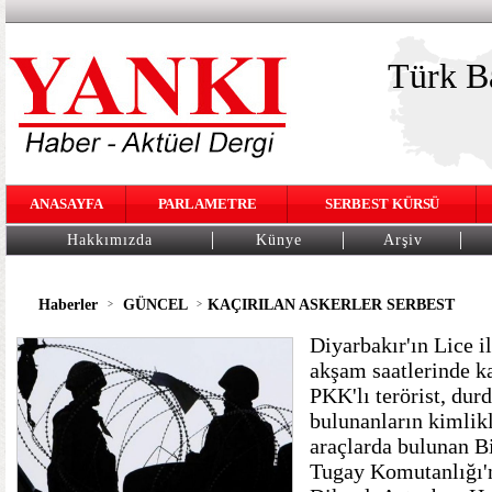
Türk Ba
ANASAYFA
PARLAMETRE
SERBEST KÜRSÜ
Hakkımızda
Künye
Arşiv
Haberler
GÜNCEL
KAÇIRILAN ASKERLER SERBEST
>
>
Diyarbakır'ın Lice i
akşam saatlerinde k
PKK'lı terörist, dur
bulunanların kimlikl
araçlarda bulunan B
Tugay Komutanlığı'