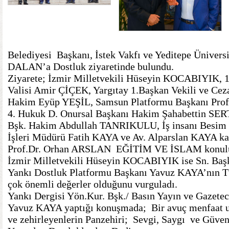
Belediyesi Başkanı, İstek Vakfı ve Yeditepe Ünivers
DALAN’a Dostluk ziyaretinde bulundu.
Ziyarete; İzmir Milletvekili Hüseyin KOCABIYIK
Valisi Amir ÇİÇEK, Yargıtay 1.Başkan Vekili ve Cez
Hakim Eyüp YEŞİL, Samsun Platformu Başkanı Prof
4. Hukuk D. Onursal Başkanı Hakim Şahabettin SE
Bşk. Hakim Abdullah TANRIKULU, İş insanı Besim 
İşleri Müdürü Fatih KAYA ve Av. Alparslan KAYA kat
Prof.Dr. Orhan ARSLAN EĞİTİM VE İSLAM konulu b
İzmir Milletvekili Hüseyin KOCABIYIK ise Sn. Ba
Yankı Dostluk Platformu Başkanı Yavuz KAYA’nın Tür
çok önemli değerler olduğunu vurguladı.
Yankı Dergisi Yön.Kur. Bşk./ Basın Yayın ve Gazete
Yavuz KAYA yaptığı konuşmada; Bir avuç menfaat u
ve zehirleyenlerin Panzehiri; Sevgi, Saygı ve Güven