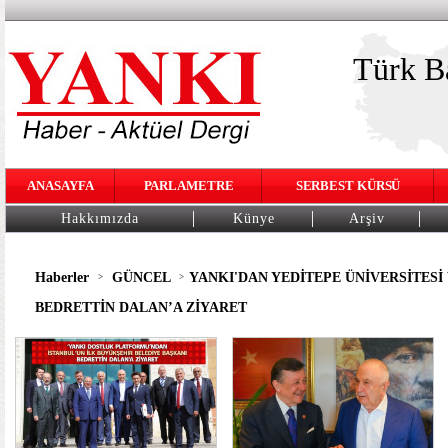
Türk Ba
ANASAYFA
PARLAMETRE
SERBEST KÜRSÜ
Hakkımızda
Künye
Arşiv
Haberler
GÜNCEL
YANKI'DAN YEDİTEPE ÜNİVERSİTESİ
>
>
BEDRETTİN DALAN’A ZİYARET