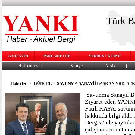
Türk Ba
ANASAYFA
PARLAMETRE
SERBEST KÜRSÜ
Hakkımızda
Künye
Arşiv
Haberler
GÜNCEL
SAVUNMA SANAYİİ BAŞKAN YRD. SER
>
>
Savunma Sanayii Ba
Ziyaret eden YANKI 
Fatih KAYA, savunma
hakkında bilgi aldı
Dergisi'nde yayınl
çalışmalarının tama