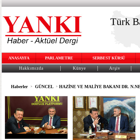
Türk Ba
ANASAYFA
PARLAMETRE
SERBEST KÜRSÜ
Hakkımızda
Künye
Arşiv
Haberler
GÜNCEL
HAZİNE VE MALİYE BAKANI DR. N.N
>
>