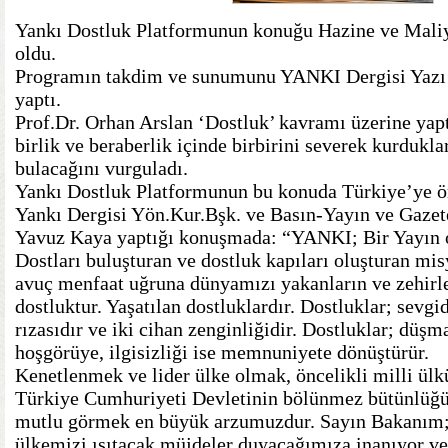
Yankı Dostluk Platformunun konuğu Hazine ve Maliy
oldu.
Programın takdim ve sunumunu YANKI Dergisi Yazı 
yaptı.
Prof.Dr. Orhan Arslan ‘Dostluk’ kavramı üzerine yap
birlik ve beraberlik içinde birbirini severek kurdukla
bulacağını vurguladı.
Yankı Dostluk Platformunun bu konuda Türkiye’ye ö
Yankı Dergisi Yön.Kur.Bşk. ve Basın-Yayın ve Gazet
Yavuz Kaya yaptığı konuşmada: “YANKI; Bir Yayın o
Dostları buluşturan ve dostluk kapıları oluşturan m
avuç menfaat uğruna dünyamızı yakanların ve zehirle
dostluktur. Yaşatılan dostluklardır. Dostluklar; sevgid
rızasıdır ve iki cihan zenginliğidir. Dostluklar; düşma
hoşgörüye, ilgisizliği ise memnuniyete dönüştürür.
Kenetlenmek ve lider ülke olmak, öncelikli milli ül
Türkiye Cumhuriyeti Devletinin bölünmez bütünlüğü 
mutlu görmek en büyük arzumuzdur. Sayın Bakanım; 
ülkemizi ısıtacak müjdeler duyacağımıza inanıyor ve