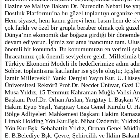
Hazine ve Maliye Bakanı Dr. Nureddin Nebati ise y
Dostluk Platformu’na bu güzel toplantıyı organize et
Hem siyaset, hem kamu görevi hem basın hem de sivi
çok farklı ve özel bir grupla beraber olmak çok güzel
Dünya’nın ekonomik dar boğaza girdiği bir dönemd
devam ediyoruz. İşimiz zor ama inancımız tam. Ulus
önemli bir konumda. Bu konumumuzu en verimli şeki
İhracatımız çok önemli seviyelere geldi. Milletimiz 
Türkiye Ekonomi Modeli ile hedeflerimize adım adım
Sohbet toplantısına katılanlar ise şöyle oluştu; İçişl
İzmir Milletvekili Yankı Dergisi Yayın Kur. Ü. Hüse
Üniversitesi Rektörü Prof.Dr. Necdet Ünüvar, Gazi Ün
Musa Yıldız, 15 Temmuz Kahraman Muğla Valisi Am
Başkanı Prof.Dr. Orhan Arslan, Yargıtay 1. Başkan V
Hakim Eyüp Yeşil, Yargıtay Ceza Genel Kurulu Ü. H
Bölge Adliyeleri Mahkemesi Başkanı Hakim Ramaza
Limak Holding Yön.Kur.Bşk. Nihat Özdemir, Yıldızla
Yön.Kur.Bşk. Sebahattin Yıldız, Orman Genel Müdü
E. B.Belediye Bşk. Çevre, Şehircilik ve İklim Bakan