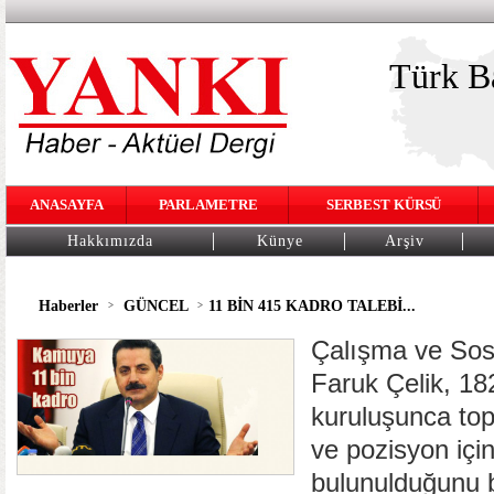
Türk Ba
ANASAYFA
PARLAMETRE
SERBEST KÜRSÜ
Hakkımızda
Künye
Arşiv
Haberler
GÜNCEL
11 BİN 415 KADRO TALEBİ...
>
>
Çalışma ve Sos
Faruk Çelik, 1
kuruluşunca top
ve pozisyon için
bulunulduğunu b