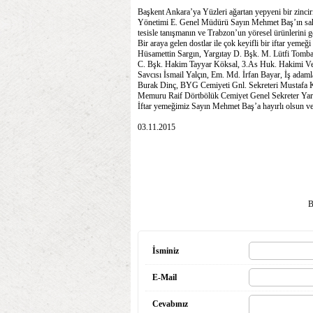
Başkent Ankara’ya Yüzleri ağartan yepyeni bir zinci
Yönetimi E. Genel Müdürü Sayın Mehmet Baş’ın sahib
tesisle tanışmanın ve Trabzon’un yöresel ürünlerini 
Bir araya gelen dostlar ile çok keyifli bir iftar yeme
Hüsamettin Sargın, Yargıtay D. Bşk. M. Lütfi Tomba
C. Bşk. Hakim Tayyar Köksal, 3.As Huk. Hakimi Veda
Savcısı İsmail Yalçın, Em. Md. İrfan Bayar, İş adam
Burak Dinç, BYG Cemiyeti Gnl. Sekreteri Mustafa 
Memuru Raif Dörtbölük Cemiyet Genel Sekreter Yardı
İftar yemeğimiz Sayın Mehmet Baş’a hayırlı olsun ve 
03.11.2015
B
İsminiz
E-Mail
Cevabınız