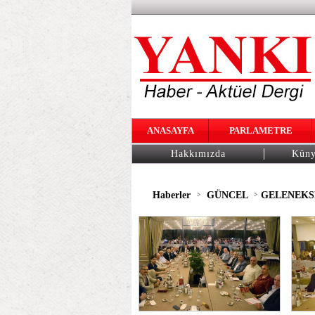
ANASAYFA
PARLAMETRE
Hakkımızda
Kün
Haberler
GÜNCEL
GELENEKSE
>
>