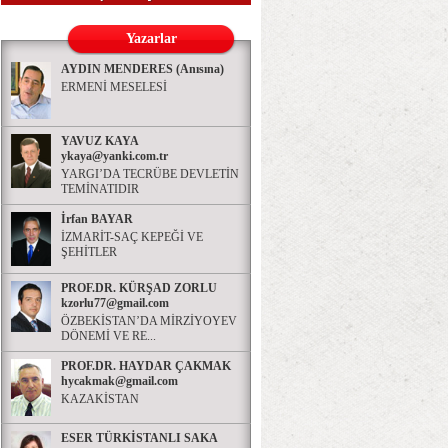
Yazarlar
AYDIN MENDERES (Anısına)
ERMENİ MESELESİ
YAVUZ KAYA
ykaya@yanki.com.tr
YARGI’DA TECRÜBE DEVLETİN
TEMİNATIDIR
İrfan BAYAR
İZMARİT-SAÇ KEPEĞİ VE
ŞEHİTLER
PROF.DR. KÜRŞAD ZORLU
kzorlu77@gmail.com
ÖZBEKİSTAN’DA MİRZİYOYEV
DÖNEMİ VE RE...
PROF.DR. HAYDAR ÇAKMAK
hycakmak@gmail.com
KAZAKİSTAN
ESER TÜRKİSTANLI SAKA