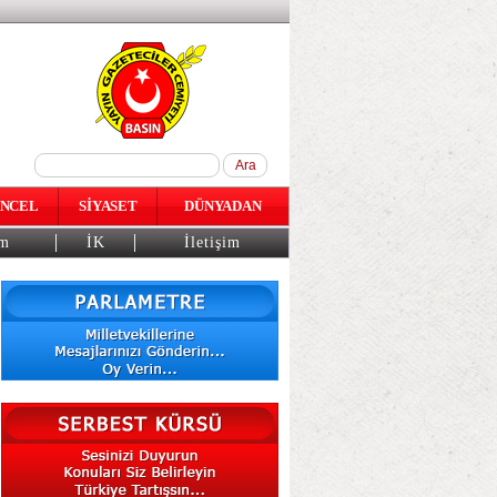
NCEL
SİYASET
DÜNYADAN
am
İK
İletişim