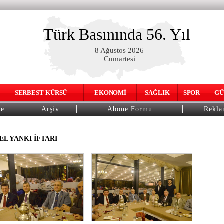
Türk Basınında 56. Yıl
8 Ağustos 2026
Cumartesi
SERBEST KÜRSÜ
EKONOMİ
SAĞLIK
SPOR
GÜ
ye
Arşiv
Abone Formu
Rekl
L YANKI İFTARI