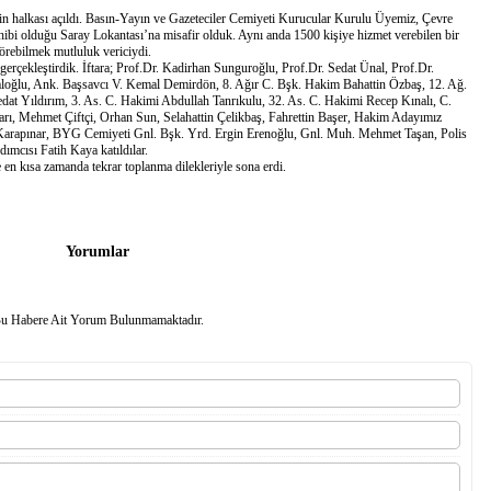
rin halkası açıldı. Basın-Yayın ve Gazeteciler Cemiyeti Kurucular Kurulu Üyemiz, Çevre
i olduğu Saray Lokantası’na misafir olduk. Aynı anda 1500 kişiye hizmet verebilen bir
görebilmek mutluluk vericiydi.
ği gerçekleştirdik. İftara; Prof.Dr. Kadirhan Sunguroğlu, Prof.Dr. Sedat Ünal, Prof.Dr.
loğlu, Ank. Başsavcı V. Kemal Demirdön, 8. Ağır C. Bşk. Hakim Bahattin Özbaş, 12. Ağ.
t Yıldırım, 3. As. C. Hakimi Abdullah Tanrıkulu, 32. As. C. Hakimi Recep Kınalı, C.
ları, Mehmet Çiftçi, Orhan Sun, Selahattin Çelikbaş, Fahrettin Başer, Hakim Adayımız
Karapınar, BYG Cemiyeti Gnl. Bşk. Yrd. Ergin Erenoğlu, Gnl. Muh. Mehmet Taşan, Polis
mcısı Fatih Kaya katıldılar.
en kısa zamanda tekrar toplanma dilekleriyle sona erdi.
Yorumlar
u Habere Ait Yorum Bulunmamaktadır.