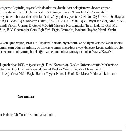
 gerçekleştirdiği ziyaretlerle dostları ve dostlukları pekiştirmeye devam ediyor.
ı’na atanan Prof.Dr. Musa Yıldız’a Cemiyet olarak ‘Hayırlı Olsun’ ziyareti
 ve yetenekli hocalardan biri olan Yıldız’a yapılan ziyarete; Gazi Ün. Öğ.Ü. Prof.Dr. Haydar
8 Ağ.C.Mah. Bşk. Bahattin Özbaş, Ank. 11. Ağ. C. Mah. Bşk. Tayyar Köksal, Ank. 3. As.
İsmail Yalçın, Orman E. Genel Müdürü Mustafa Kurtulmuşlu, Tarım Bak. E. Gnl. Md.
un, B.Y. Gazeteciler Cem. Bşk.Yrd. Ergin Erenoğlu, İşadamı Haydar Meral, Yankı
dına konuşma yapan; Prof.Dr. Haydar Çakmak, ziyaretlerin ve buluşmaların ne kadar önemli
in esiri olan insanların, birbirleriyle teması neredeyse yok denecek kadar azaldı. Böyle
ıyor ve mutlu oluyoruz, bu eksiğimizin en önemli tamamlayıcısı olan Yavuz Kaya’ya
luşmak diye 1933’te işaret ettiği, Türk-Kazakistan Devlet Üniversitesinin Merkezinde
ı. Ayrıca Büyük bir jest yaparak Genel Başkan Yavuz Kaya’ya Plaket verdi.
k. 11. Ağ. Ceza Mah. Başk. Hakim Tayyar Köksal, Prof. Dr. Musa Yıldız’a takdim etti.
Yorumlar
u Habere Ait Yorum Bulunmamaktadır.