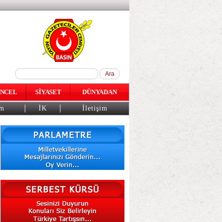
NCEL
SİYASET
DÜNYADAN
am
İK
İletişim