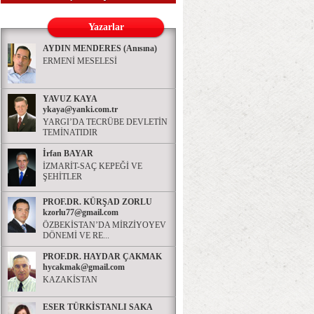
Yazarlar
AYDIN MENDERES (Anısına)
ERMENİ MESELESİ
YAVUZ KAYA
ykaya@yanki.com.tr
YARGI’DA TECRÜBE DEVLETİN
TEMİNATIDIR
İrfan BAYAR
İZMARİT-SAÇ KEPEĞİ VE
ŞEHİTLER
PROF.DR. KÜRŞAD ZORLU
kzorlu77@gmail.com
ÖZBEKİSTAN’DA MİRZİYOYEV
DÖNEMİ VE RE...
PROF.DR. HAYDAR ÇAKMAK
hycakmak@gmail.com
KAZAKİSTAN
ESER TÜRKİSTANLI SAKA