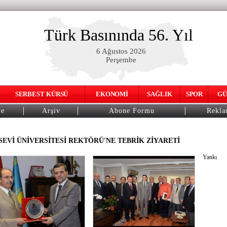
Türk Basınında 56. Yıl
6 Ağustos 2026
Perşembe
SERBEST KÜRSÜ
EKONOMİ
SAĞLIK
SPOR
GÜ
ye
Arşiv
Abone Formu
Rekl
EVİ ÜNİVERSİTESİ REKTÖRÜ'NE TEBRİK ZİYARETİ
Yankı