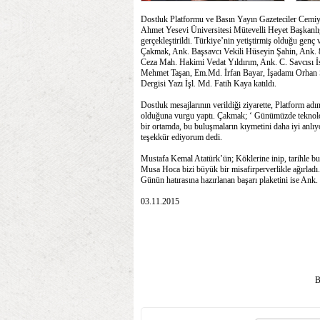
Dostluk Platformu ve Basın Yayın Gazeteciler Cemiyeti
Ahmet Yesevi Üniversitesi Mütevelli Heyet Başkanlığ
gerçekleştirildi. Türkiye’nin yetiştirmiş olduğu genç
Çakmak, Ank. Başsavcı Vekili Hüseyin Şahin, Ank. 
Ceza Mah. Hakimi Vedat Yıldırım, Ank. C. Savcısı 
Mehmet Taşan, Em.Md. İrfan Bayar, İşadamı Orhan S
Dergisi Yazı İşl. Md. Fatih Kaya katıldı.
Dostluk mesajlarının verildiği ziyarette, Platform a
olduğuna vurgu yaptı. Çakmak; ‘ Günümüzde teknolojin
bir ortamda, bu buluşmaların kıymetini daha iyi anl
teşekkür ediyorum dedi.
Mustafa Kemal Atatürk’ün; Köklerine inip, tarihle bu
Musa Hoca bizi büyük bir misafirperverlikle ağırlad
Günün hatırasına hazırlanan başarı plaketini ise An
03.11.2015
B