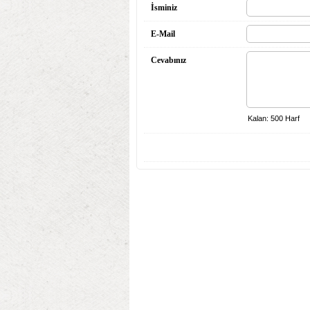
İsminiz
E-Mail
Cevabınız