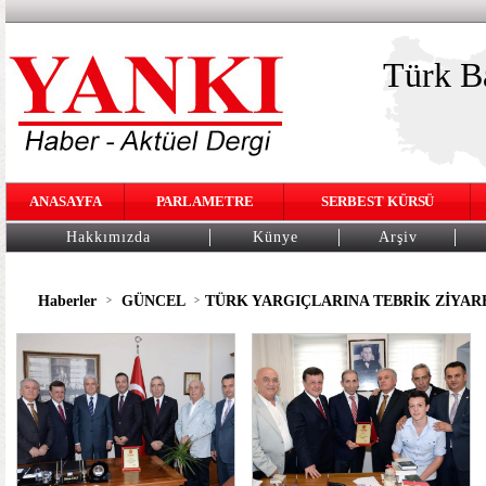
Türk Ba
ANASAYFA
PARLAMETRE
SERBEST KÜRSÜ
Hakkımızda
Künye
Arşiv
Haberler
GÜNCEL
TÜRK YARGIÇLARINA TEBRİK ZİYAR
>
>