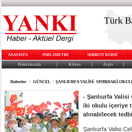
Türk Ba
ANASAYFA
PARLAMETRE
SERBEST KÜRSÜ
Hakkımızda
Künye
Arşiv
Haberler
GÜNCEL
ŞANLIURFA VALİSİ: SINIRDAKİ OKUL
>
>
- Şanlıurfa Valis
iki okulu içeriye 
alınabilecek tedb
Şanlıurfa Valisi Ce