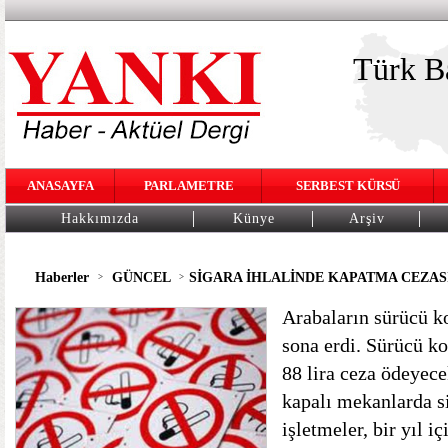
Türk Ba
ANASAYFA
PARLAMETRE
SERBEST KÜRSÜ
Hakkımızda
Künye
Arşiv
Haberler
GÜNCEL
SİGARA İHLALİNDE KAPATMA CEZAS
>
>
Arabaların sürücü k
sona erdi. Sürücü ko
88 lira ceza ödeyece
kapalı mekanlarda si
işletmeler, bir yıl 